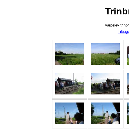
Trinb
Varpelev trinb
T
ilbag