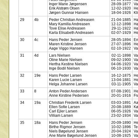
Inger Marie Jørgensen
28-09-1877
Va
Erik Alstrøm Olsen
12-02-1920
He
Jørgen Gunnar Hansen
18-04-1926
Kl
29
4b
Peder Christian Andreasen
21-04-1885
Hø
Mary Kamilla Andreasen
12-12-1898
Hø
Tove Elise Andreasen
29-11-1922
Hø
Karla Elisabeth Andreasen
02-07-1929
He
30
4c
Hans Peder Jensen
28-05-1894
En
Maren Kristine Jensen
27-07-1896
He
Aage Viggo Hansen
02-10-1922
Va
31
4d
Lars Nielsen
02-11-1898
Va
Oline Marie Nielsen
09-02-1900
Va
Hertha Kestine Nielsen
04-06-1920
Va
Inge Bodil Nielsen
06-10-1930
Va
32
19e
Hans Peder Larsen
16-12-1875
He
Karen Lucie Larsen
13-04-1881
He
Helga Johanne Larsen
03-11-1905
Va
33
8
Anton Peder Andersen
07-08-1901
He
Anne Kirstine Pedersen
20-01-1916
Fr
34
19a
Christian Frederik Larsen
03-03-1891
Aa
Ellen Sofie Larsen
20-08-1889
Kø
Carl Ejler Larsen
06-05-1926
Va
Villiam Larsen
23-02-1934
Va
35
18a
Hans Peder Jensen
20-09-1890
He
Birthe Rigmor Jensen
10-02-1896
Te
Niels Bøgelund Jensen
20-04-1924
Va
Ane Marie Bøgelund Jensen
10-08-1925
Va