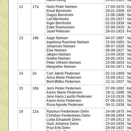
12
17a
Niels Peter Nielsen
17-04-1870
Dy
Knud Bernholm
29-01-1909
Or
Dagny Bernholm
12-06-1908
Va
Leif Bernholm
01-05-1937
Va
Inger Bernholm
02-03-1939
Va
Ester Rasmussen
02-08-1920
Je
Josef Petersen
28-03-1923
Fe
13
18b
Aage Nielsen
04-07-1897
Va
Ingeborg Rasmine Nielsen
15-04-1902
So
Johannes Nielsen
09-07-1926
Va
Else Nielsen
08-08-1927
Va
Jørgen Nielsen
23-04-1930
Va
Grethe Nielsen
20-05-1932
Va
Peter Vilhelm Nielsen
23-08-1854
U
Margrethe Nielsen
24-04-1871
Ke
14
2e
Carl Jakob Pedersen
02-10-1909
Va
Anna Marie Pedersen
15-09-1912
Sp
Bent Østbo Pedersen
21-11-1937
Va
15
16b
Jens Peder Pedersen
07-09-1892
Kø
Karen Marie Pedersen
26-11-1896
St
Jens Harry Laurits Pedersen
14-10-1918
St
Karen Anny Pedersen
07-08-1931
Va
Rosa Agnete Pedersen
04-11-1938
Va
16
12a
Rasmus Frederiksen Dehn
24-06-1875
He
Christian Frederiksen Dehn
08-08-1904
He
Lydia Elisabeth Dehn
27-09-1913
St
Gurli Johanne Dehn
23-03-1935
Va
Poul Erik Dehn
28-06-1937
Va