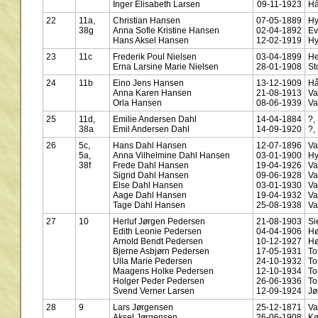
Inger Elisabeth Larsen
09-11-1923
Hå
22
11a,
Christian Hansen
07-05-1889
Hy
38g
Anna Sofie Kristine Hansen
02-04-1892
Ev
Hans Aksel Hansen
12-02-1919
Hy
23
11c
Frederik Poul Nielsen
03-04-1899
He
Erna Larsine Marie Nielsen
28-01-1908
St
24
11b
Eino Jens Hansen
13-12-1909
Hå
Anna Karen Hansen
21-08-1913
Va
Orla Hansen
08-06-1939
Va
25
11d,
Emilie Andersen Dahl
14-04-1884
?,
38a
Emil Andersen Dahl
14-09-1920
?,
26
5c,
Hans Dahl Hansen
12-07-1896
Va
5a,
Anna Vilhelmine Dahl Hansen
03-01-1900
Hy
38f
Frede Dahl Hansen
19-04-1926
Va
Sigrid Dahl Hansen
09-06-1928
Va
Else Dahl Hansen
03-01-1930
Va
Aage Dahl Hansen
19-04-1932
Va
Tage Dahl Hansen
25-08-1938
Va
27
10
Herluf Jørgen Pedersen
21-08-1903
Si
Edith Leonie Pedersen
04-04-1906
Hø
Arnold Bendt Pedersen
10-12-1927
Hø
Bjerne Asbjørn Pedersen
17-05-1931
To
Ulla Marie Pedersen
24-10-1932
To
Maagens Holke Pedersen
12-10-1934
To
Holger Peder Pedersen
26-06-1936
To
Svend Verner Larsen
12-09-1924
Jø
28
9
Lars Jørgensen
25-12-1871
Va
Aksel Jørgensen
26-06-1908
Kø