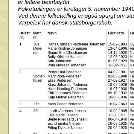
er lettere bearbejdet.
Folketællingen er foretaget 5. november 1940
Ved denne folketælling er også spurgt om stat
Varpelev har dansk statsborgerskab.
Husst.
Matr.
Navn
Født dato
Fø
nr.
nr.
1
18s
Hans Christian Valdemar Johansen
15-02-1903
Gy
Meje-
Marie Kristine Johansen
13-04-1906
Vi
riet
Sigurd Erik Christiansen
14-12-1920
N
Betty Kristine Hansen
12-05-1923
He
Ada Johansen
01-05-1929
Ba
Poul Andreas Johansen
18-02-1911
R
2
-
Peder Olaf Pedersen
04-02-1901
Ma
Vogter-
Mary Viola Pedersen
02-03-1908
Fa
huset
Elise Pedersen
27-02-1927
Fa
Klara Johanne Pedersen
18-02-1929
St
Hans Harding Pedersen
19-07-1930
St
Erik Johannes Pedersen
09-10-1932
Ma
Kaja Metine Pedersen
16-08-1936
Va
3
17b
Niels Peder Pedersen
16-04-1863
Va
4
23b
Laurits Andreas Jensen
10-03-1905
Ba
Else Marie Jensen
13-01-1911
Sn
Bente Pilegaard Jensen
06-04-1940
Va
Estrid Emilia Nielsen
16-03-1925
Kø
Erling Dyrkær Nielsen
20-02-1920
Va