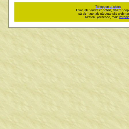
Til toppen af siden
Hvor intet andet er anført, tilhører co
på alt materiale på dette site webma
Kirsten Bjørneboe, mail:
Varpel