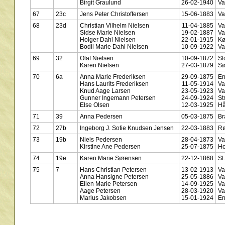
Birgit Graulund
26-02-1940
Va
67
23c
Jens Peter Christoffersen
15-06-1883
Va
68
23d
Christian Vilhelm Nielsen
11-04-1885
Va
Sidse Marie Nielsen
19-02-1887
Va
Holger Dahl Nielsen
22-01-1915
K
Bodil Marie Dahl Nielsen
10-09-1922
Va
69
32
Olaf Nielsen
10-09-1872
St
Karen Nielsen
27-03-1879
Sø
70
6a
Anna Marie Frederiksen
29-09-1875
En
Hans Laurits Frederiksen
11-05-1914
Va
Knud Aage Larsen
23-05-1923
Va
Gunner Ingemann Petersen
24-09-1924
St
Else Olsen
12-03-1925
Hå
71
39
Anna Pedersen
05-03-1875
Br
72
27b
Ingeborg J. Sofie Knudsen Jensen
22-03-1883
R
73
19b
Niels Pedersen
28-04-1873
Va
Kirstine Ane Pedersen
25-07-1875
Ho
74
19e
Karen Marie Sørensen
22-12-1868
St
75
7
Hans Christian Petersen
13-02-1913
Va
Anna Hansigne Petersen
25-05-1886
Va
Ellen Marie Petersen
14-09-1925
Va
Aage Petersen
28-03-1920
Va
Marius Jakobsen
15-01-1924
En