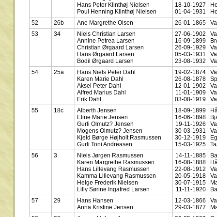
Hans Peter Klinthøj Nielsen
18-10-1927
Ho
Poul Henning Klinthøj Nielsen
01-04-1931
Ho
52
26b
Ane Margrethe Olsen
26-01-1865
Va
53
34
Niels Christian Larsen
27-06-1902
Va
Annine Petrea Larsen
16-09-1899
Br
Christian Ørgaard Larsen
26-09-1929
Va
Hans Ørgaard Larsen
05-03-1931
Va
Bodil Ørgaard Larsen
23-08-1932
Va
54
25a
Hans Niels Peter Dahl
19-02-1874
Va
Karen Marie Dahl
26-08-1878
Sp
Aksel Peter Dahl
12-01-1902
Va
Alfred Marius Dahl
11-01-1909
Va
Erik Dahl
03-08-1919
Va
55
18c
Alberth Jensen
18-09-1899
Hå
Eline Marie Jensen
16-06-1898
Bj
Gurli Olmutz? Jensen
19-11-1926
Va
Mogens Olmutz? Jensen
30-03-1931
Va
Kjeld Børge Højholt Rasmussen
30-12-1919
Eg
Gurli Toni Andreasen
15-03-1925
Ta
56
3
Niels Jørgen Rasmussen
14-11-1885
Ba
Karen Margrethe Rasmussen
16-08-1888
Hå
Hans Lillevang Rasmussen
22-08-1912
Va
Kamma Lillevang Rasmussen
20-05-1918
Va
Helge Frederik Nielsen
30-07-1915
Ma
Lilly Sørine Ingafred Larsen
11-11-1920
Ba
57
29
Hans Hansen
12-03-1866
Va
Anna Kristine Jensen
29-03-1877
Ma