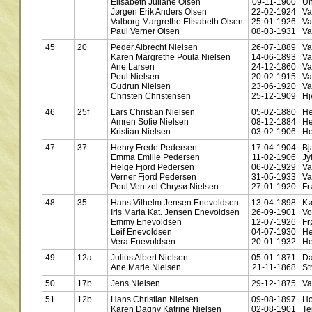
Elisabeth Juliane Olsen
09-11-1900
Un
Jørgen Erik Anders Olsen
22-02-1924
Va
Valborg Margrethe Elisabeth Olsen
25-01-1926
Va
Paul Verner Olsen
08-03-1931
Va
45
20
Peder Albrecht Nielsen
26-07-1889
Va
Karen Margrethe Poula Nielsen
14-06-1893
Va
Ane Larsen
24-12-1860
Va
Poul Nielsen
20-02-1915
Va
Gudrun Nielsen
23-06-1920
Va
Christen Christensen
25-12-1909
Hj
46
25f
Lars Christian Nielsen
05-02-1880
He
Amren Sofie Nielsen
08-12-1884
He
Kristian Nielsen
03-02-1906
He
47
37
Henry Frede Pedersen
17-04-1904
Bj
Emma Emilie Pedersen
11-02-1906
Jy
Helge Fjord Pedersen
06-02-1929
Va
Verner Fjord Pedersen
31-05-1933
Va
Poul Ventzel Chrysø Nielsen
27-01-1920
Fr
48
35
Hans Vilhelm Jensen Enevoldsen
13-04-1898
K
Iris Maria Kat. Jensen Enevoldsen
26-09-1901
Vo
Emmy Enevoldsen
12-07-1926
Fr
Leif Enevoldsen
04-07-1930
He
Vera Enevoldsen
20-01-1932
He
49
12a
Julius Albert Nielsen
05-01-1871
Da
Ane Marie Nielsen
21-11-1868
St
50
17b
Jens Nielsen
29-12-1875
Va
51
12b
Hans Christian Nielsen
09-08-1897
Ho
Karen Dagny Katrine Nielsen
02-08-1901
Te