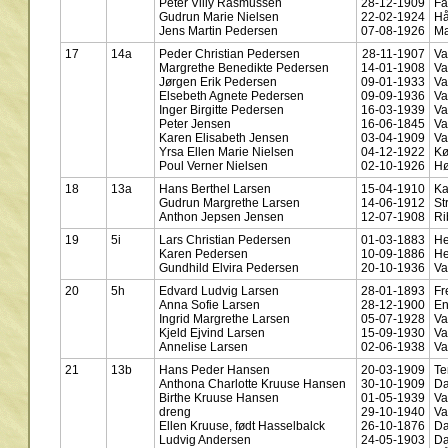
Peter Villy Rasmussen
28-12-1909
Fa
Gudrun Marie Nielsen
22-02-1924
Hå
Jens Martin Pedersen
07-08-1926
Ma
17
14a
Peder Christian Pedersen
28-11-1907
Va
Margrethe Benedikte Pedersen
14-01-1908
Va
Jørgen Erik Pedersen
09-01-1933
Va
Elsebeth Agnete Pedersen
09-09-1936
Va
Inger Birgitte Pedersen
16-03-1939
Va
Peter Jensen
16-06-1845
Va
Karen Elisabeth Jensen
03-04-1909
Va
Yrsa Ellen Marie Nielsen
04-12-1922
K
Poul Verner Nielsen
02-10-1926
Hø
18
13a
Hans Berthel Larsen
15-04-1910
Ka
Gudrun Margrethe Larsen
14-06-1912
St
Anthon Jepsen Jensen
12-07-1908
Ri
19
5i
Lars Christian Pedersen
01-03-1883
He
Karen Pedersen
10-09-1886
He
Gundhild Elvira Pedersen
20-10-1936
Va
20
5h
Edvard Ludvig Larsen
28-01-1893
Fr
Anna Sofie Larsen
28-12-1900
En
Ingrid Margrethe Larsen
05-07-1928
Va
Kjeld Ejvind Larsen
15-09-1930
Va
Annelise Larsen
02-06-1938
Va
21
13b
Hans Peder Hansen
20-03-1909
Te
Anthona Charlotte Kruuse Hansen
30-10-1909
Da
Birthe Kruuse Hansen
01-05-1939
Va
dreng
29-10-1940
Va
Ellen Kruuse, født Hasselbalck
26-10-1876
Da
Ludvig Andersen
24-05-1903
Da