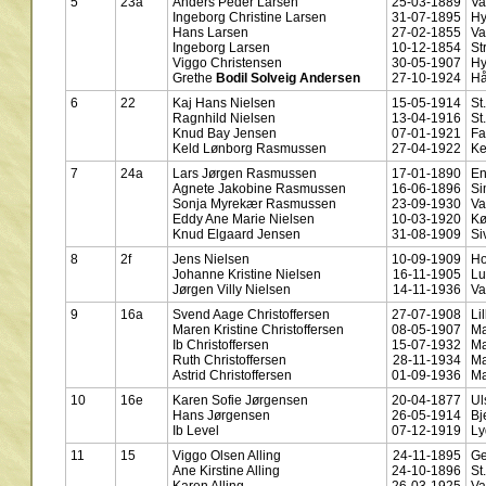
5
23a
Anders Peder Larsen
25-03-1889
Va
Ingeborg Christine Larsen
31-07-1895
Hy
Hans Larsen
27-02-1855
Va
Ingeborg Larsen
10-12-1854
St
Viggo Christensen
30-05-1907
Hy
Grethe
Bodil Solveig Andersen
27-10-1924
Hå
6
22
Kaj Hans Nielsen
15-05-1914
St
Ragnhild Nielsen
13-04-1916
St
Knud Bay Jensen
07-01-1921
Fa
Keld Lønborg Rasmussen
27-04-1922
Ke
7
24a
Lars Jørgen Rasmussen
17-01-1890
En
Agnete Jakobine Rasmussen
16-06-1896
Si
Sonja Myrekær Rasmussen
23-09-1930
Va
Eddy Ane Marie Nielsen
10-03-1920
Kø
Knud Elgaard Jensen
31-08-1909
Si
8
2f
Jens Nielsen
10-09-1909
Ho
Johanne Kristine Nielsen
16-11-1905
Lu
Jørgen Villy Nielsen
14-11-1936
Va
9
16a
Svend Aage Christoffersen
27-07-1908
Li
Maren Kristine Christoffersen
08-05-1907
Ma
Ib Christoffersen
15-07-1932
Ma
Ruth Christoffersen
28-11-1934
Ma
Astrid Christoffersen
01-09-1936
Ma
10
16e
Karen Sofie Jørgensen
20-04-1877
Ul
Hans Jørgensen
26-05-1914
Bj
Ib Level
07-12-1919
Ly
11
15
Viggo Olsen Alling
24-11-1895
Ge
Ane Kirstine Alling
24-10-1896
St
Karen Alling
26-03-1925
Va