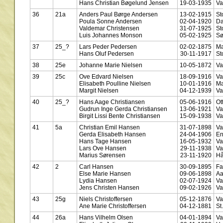
Hans Christian Bøgelund Jensen
19-03-1935
Va
36
21a
Anders Paul Børge Andersen
13-02-1915
St
Poula Sonne Andersen
02-04-1920
Da
Valdemar Christensen
31-07-1925
St
Luis Johannes Monson
05-02-1925
Sø
37
25_?
Lars Peder Pedersen
02-02-1875
Ma
Hans Oluf Pedersen
30-11-1917
St
38
25e
Johanne Marie Nielsen
10-05-1872
Va
39
25c
Ove Edvard Nielsen
18-09-1916
Va
Elisabeth Poulline Nielsen
10-01-1916
Ma
Margit Nielsen
04-12-1939
Va
40
25_?
Hans Aage Christiansen
05-06-1916
Ot
Gudrun Inge Gerda Christiansen
13-06-1921
Va
Birgit Lissi Bente Christiansen
15-09-1938
Va
41
5a
Christian Emil Hansen
31-07-1898
Va
Gerda Elisabeth Hansen
24-04-1906
En
Hans Tage Hansen
16-05-1932
Va
Lars Ove Hansen
29-11-1938
Va
Marius Sørensen
23-11-1920
Hå
42
2
Carl Hansen
30-09-1895
Fa
Else Marie Hansen
09-06-1898
A
Lydia Hansen
02-07-1924
Va
Jens Christen Hansen
09-02-1926
Va
43
25g
Niels Christoffersen
05-12-1876
Va
Ane Marie Christoffersen
04-12-1881
St
44
26a
Hans Vilhelm Olsen
04-01-1894
Va