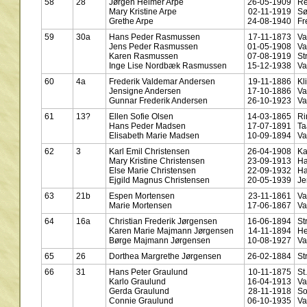
58
28
Jørgen Helmer Arpe
26-05-1909
Re
Mary Kristine Arpe
02-11-1919
Sø
Grethe Arpe
24-08-1940
Fr
59
30a
Hans Peder Rasmussen
17-11-1873
Va
Jens Peder Rasmussen
01-05-1908
Va
Karen Rasmussen
07-08-1919
St
Inge Lise Nordbæk Rasmussen
15-12-1938
Va
60
4a
Frederik Valdemar Andersen
19-11-1886
Kl
Jensigne Andersen
17-10-1886
Va
Gunnar Frederik Andersen
26-10-1923
Va
61
13?
Ellen Sofie Olsen
14-03-1865
Ri
Hans Peder Madsen
17-07-1891
Ta
Elisabeth Marie Madsen
10-09-1894
Va
62
3
Karl Emil Christensen
26-04-1908
Ka
Mary Kristine Christensen
23-09-1913
Ha
Else Marie Christensen
22-09-1932
Ha
Ejgild Magnus Christensen
20-05-1939
Je
63
21b
Espen Mortensen
23-11-1861
Va
Marie Mortensen
17-06-1867
Va
64
16a
Christian Frederik Jørgensen
16-06-1894
St
Karen Marie Majmann Jørgensen
14-11-1894
He
Børge Majmann Jørgensen
10-08-1927
Va
65
26
Dorthea Margrethe Jørgensen
26-02-1884
St
66
31
Hans Peter Graulund
10-11-1875
St
Karlo Graulund
16-04-1913
Va
Gerda Graulund
28-11-1918
So
Connie Graulund
06-10-1935
Va