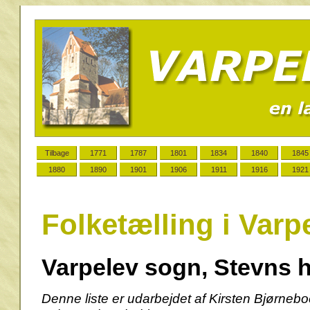
Tilbage
1771
1787
1801
1834
1840
1845
1880
1890
1901
1906
1911
1916
1921
Folketælling i Var
Varpelev sogn, Stevns 
Denne liste er udarbejdet af Kirsten Bjørneboe