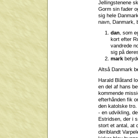
Jellingstenene sk
Gorm sin fader o
sig hele Danmark
navn, Danmark, be
dan
, som e
kort efter R
vandrede no
sig på dere
mark
betyd
Altså Danmark b
Harald Blåtand lo
en del af hans b
kommende missio
efterhånden fik o
den katolske tro.
- en udvikling, 
Estridsen, der i 
stort et antal, a
deriblandt Varpel