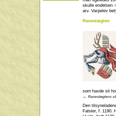
skulle endelsen -
arv. Varpelev bet
Raneslægten
som havde sit ho
←
Raneslægtens våb
Den tilsyneladend
Falster, f. 1190.