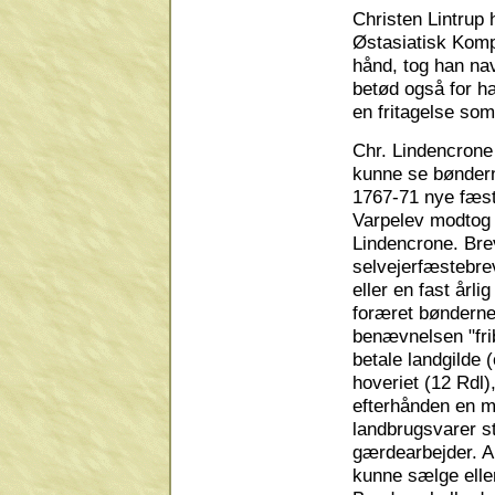
Christen Lintrup 
Østasiatisk Komp
hånd, tog han nav
betød også for ha
en fritagelse som
Chr. Lindencrone 
kunne se bønderne
1767-71 nye fæst
Varpelev modtog 
Lindencrone. Brev
selvejerfæstebre
eller en fast årli
foræret bønderne
benævnelsen "fri
betale landgilde (
hoveriet (12 Rdl)
efterhånden en m
landbrugsvarer st
gærdearbejder. Ar
kunne sælge elle