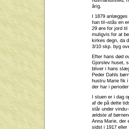
årig.
I 1879 anlægges 
han til¬stås en e
29 øre for jord t
muligvis for at b
kirkes degn, da d
3/10 skp. byg ov
Efter hans død o
Gjorslev huset, s
bliver i hans slæ
Peder Dahls børn
hustru Marie fik i
der har i perioder
I stuen er i dag
af de på dette ti
står under vindu¬
ældste af børnene
Anna Marie, der e
sidst i 1917 elle