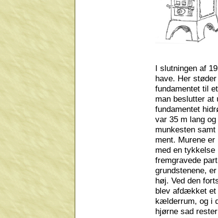
I slutningen af 1
have. Her støder
fundamentet til e
man beslutter at
fundamentet hidr
var 35 m lang og
munkesten samt k
ment. Murene er i
med en tykkelse
fremgravede parti
grundstenene, er
høj
. Ved den fort
blev afdækket et 
kælderrum, og i 
hjørne sad reste