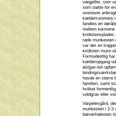
vægpiller, som ud
som støtte for en
ovenover anbragt
kælderrummets n
fandtes en døråb
mellem karmene a
kridtstensplader,
røde munkesten 
var der en trapp
kridtsten mure¬de
Formodentlig har
kælderopgang ud
østgav-len opført
bindingsværkslæn
havde en større b
familien, samt st
hvilket formentli
voldgrav eller vo
Varpelevgård, de
munkesten i 2-3 
bæverhalesten (en