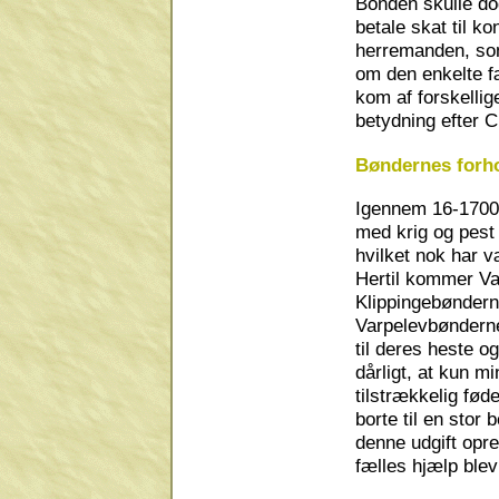
Bonden skulle do
betale skat til k
herremanden, som 
om den enkelte f
kom af forskellig
betydning efter 
Bøndernes forh
Igennem 16-1700-
med krig og pest 
hvilket nok har v
Hertil kommer Var
Klippingebønderne
Varpelevbønderne
til deres heste o
dårligt, at kun m
tilstrækkelig fød
borte til en stor
denne udgift opre
fælles hjælp blev