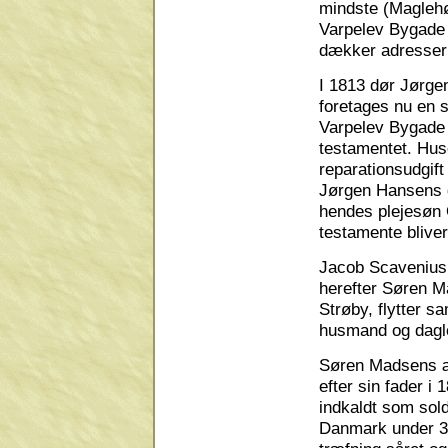
mindste (Maglehø
Varpelev Bygade 
dækker adresser
I 1813 dør Jørge
foretages nu en 
Varpelev Bygade 9
testamentet. Huse
reparationsudgift
Jørgen Hansens d
hendes plejesøn 
testamente bliver
Jacob Scavenius 
herefter Søren M
Strøby, flytter 
husmand og dagle
Søren Madsens æ
efter sin fader i 
indkaldt som sol
Danmark under 3-