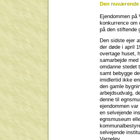
Den nuværende 
Ejendommen på Va
konkurrence om de
på den stiftende 
Den sidste ejer 
der døde i april
overtage huset, 
samarbejde med m
omdanne stedet t
samt bebygge det
imidlertid ikke 
den gamle bygning
arbejdsudvalg, d
denne til egnsmu
ejendommen var b
en selvejende inst
egnsmuseum eller 
kommunalbestyrel
selvejende instit
Varpelev.