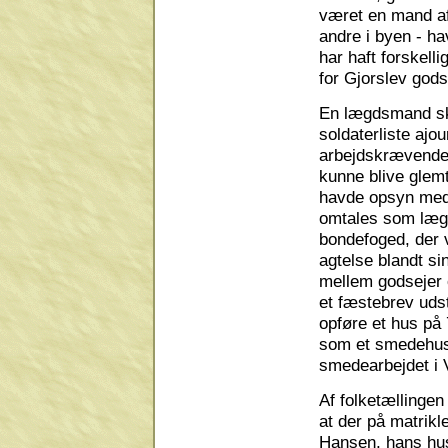
været en mand af e
andre i byen - ha
har haft forskel
for Gjorslev gods
En lægdsmand sk
soldaterliste ajo
arbejdskrævende,
kunne blive glemt
havde opsyn med
omtales som lægd
bondefoged, der 
agtelse blandt si
mellem godsejer 
et fæstebrev udst
opføre et hus på 
som et smedehus 
smedearbejdet i 
Af folketællingen
at der på matrikl
Hansen, hans hus