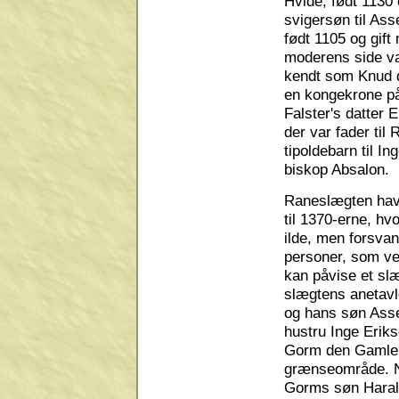
Hvide, født 1130 
svigersøn til As
født 1105 og gift
moderens side va
kendt som Knud d
en kongekrone på
Falster's datter 
der var fader til
tipoldebarn til I
biskop Absalon.
Raneslægten havde
til 1370-erne, hv
ilde, men forsvan
personer, som ve
kan påvise et sl
slægtens anetavl
og hans søn Ass
hustru Inge Eriks
Gorm den Gamle, 
grænseområde. Na
Gorms søn Harald