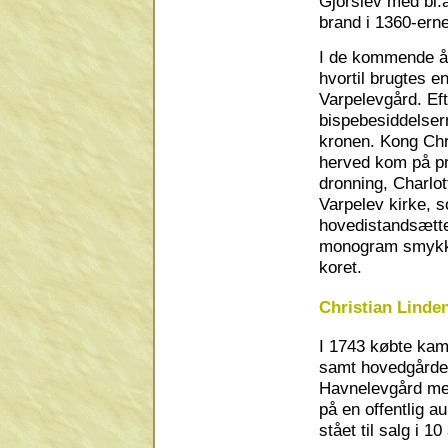
Gjorslev med bl.
brand i 1360-erne
I de kommende år
hvortil brugtes 
Varpelevgård. Eft
bispebesiddelser
kronen. Kong Chr.
herved kom på pr
dronning, Charlot
Varpelev kirke, 
hovedistandsætte
monogram smykke
koret.
Christian Linde
I 1743 købte kam
samt hovedgårde
Havnelevgård med
på en offentlig a
stået til salg i 1