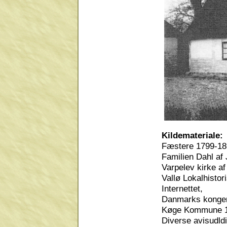
Kildemateriale:
Fæstere 1799-189
Familien Dahl af
Varpelev kirke af
Vallø Lokalhistor
Internettet,
Danmarks konger 
Køge Kommune 1
Diverse avisudldi