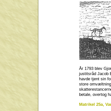
År 1793 blev Gjor
justitsråd Jacob
havde tjent sin 
store omvæltning
skatterestancern
betale, overtog h
Matrikel 25a, Va