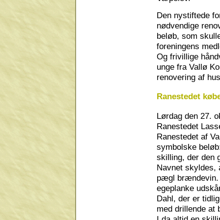
Den nystiftede fo
nødvendige renovat
beløb, som skulle
foreningens med
Og frivillige hå
unge fra Vallø 
renovering af hus
Ranestedet køb
Lørdag den 27. o
Ranestedet Lass
Ranestedet af Va
symbolske beløb:
skilling, der de
Navnet skyldes, 
pægl brændevin. 
egeplanke udskår
Dahl, der er tidl
med drillende at
I da altid en skill