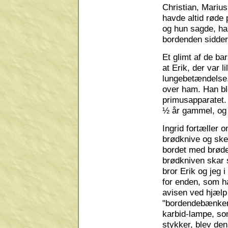
Christian, Marius
havde altid røde 
og hun sagde, ha
bordenden sidder
Et glimt af de ba
at Erik, der var l
lungebetændelse. 
over ham. Han b
primusapparatet. 
½ år gammel, og
Ingrid fortæller 
brødknive og skee
bordet med brøde
brødkniven skar sk
bror Erik og jeg i
for enden, som ha
avisen ved hjælp 
"bordendebænken
karbid-lampe, so
stykker, blev de