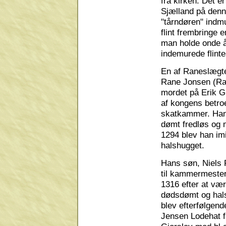
fra kirken. Det 
Sjælland på denn
"tårndøren" indmu
flint frembringe 
man holde onde å
indemurede flinte
En af Raneslægt
Rane Jonsen (Rani
mordet på Erik G
af kongens betro
skatkammer. Han
dømt fredløs og m
1294 blev han imi
halshugget.
Hans søn, Niels 
til kammermester
1316 efter at vær
dødsdømt og hals
blev efterfølgend
Jensen Lodehat f