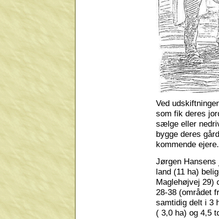
Ved udskiftningen
som fik deres jor
sælge eller nedr
bygge deres gård
kommende ejere.
Jørgen Hansens jo
land (11 ha) beli
Maglehøjvej 29)
28-38 (området fr
samtidig delt i 3 
( 3,0 ha) og 4,5 