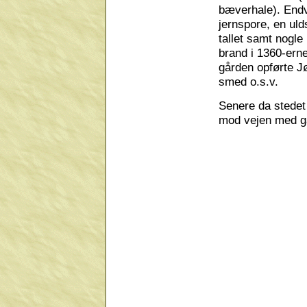
bæverhale). Endv
jernspore, en uld
tallet samt nogl
brand i 1360-erne 
gården opførte Jø
smed o.s.v.
Senere da stedet
mod vejen med g