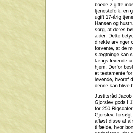
boede 2 gifte inds
tjenestefolk, en 
ugift 17-årig tjen
Hansen og hustru
sorg, at deres bø
alder. Dette betyd
direkte arvinger 
forvente, at de m
slægtninge kan 
længstlevende ud
hjem. Derfor besl
et testamente fo
levende, hvoraf d
denne kan blive b
Justitsråd Jacob
Gjorslev gods i 
for 250 Rigsdale
Gjorslev, forsøgt
afløst disse af a
tilfælde, hvor b