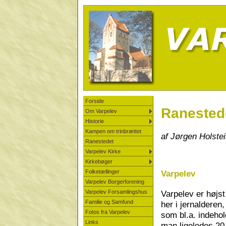
Forside
Ranestede
Om Varpelev
Historie
Kampen om trinbrættet
af Jørgen Holste
Ranestedet
Varpelev Kirke
Kirkebøger
Folketællinger
Varpelev
Varpelev Borgerforening
Varpelev er højs
Varpelev Forsamlingshus
Familie og Samfund
her i jernalderen
Fotos fra Varpelev
som bl.a. indeho
Links
man ligeledes 20