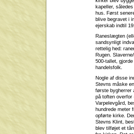
kirker blev bygge
kapeller, således
hus. Først senere
blive begravet i 
ejerskab indtil 
Raneslægten (ell
sandsynligt indv
rettelig hed: ra
Rugen. Slaverne/v
500-tallet, gjord
handelsfolk.
Nogle af disse i
Stevns måske end
første bygherrer
på toften overfor
Varpelevgård, bes
hundrede meter fr
opførte kirke. Den
Stevns Klint, bes
blev tilføjet et t