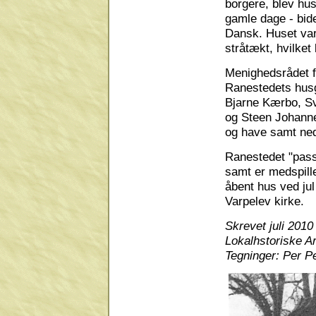
borgere, blev hus
gamle dage - bid
Dansk. Huset var 
stråtækt, hvilket
Menighedsrådet fo
Ranestedets husg
Bjarne Kærbo, S
og Steen Johanne
og have samt ned
Ranestedet "passe
samt er medspille
åbent hus ved jul
Varpelev kirke.
Skrevet juli 2010
Lokalhstoriske Ar
Tegninger: Per P