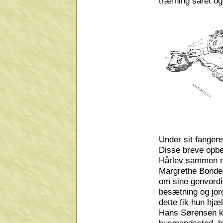
træfning såret og 
Under sit fangens
Disse breve opbev
Hårlev sammen m
Margrethe Bondesd
om sine genvord
besætning og jor
dette fik hun hjæ
Hans Sørensen kom
husmandssted, hv